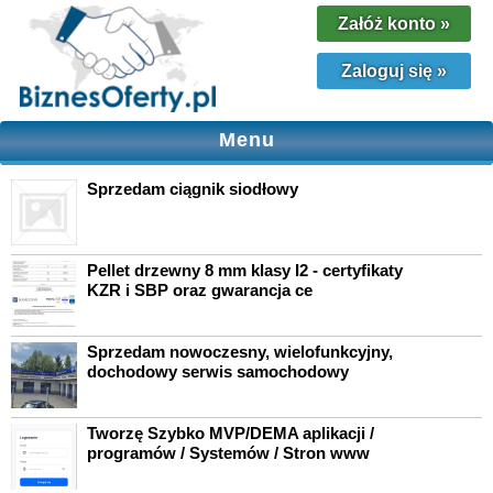
Załóż konto
»
Zaloguj się
»
Menu
Sprzedam ciągnik siodłowy
Pellet drzewny 8 mm klasy I2 - certyfikaty
KZR i SBP oraz gwarancja ce
Sprzedam nowoczesny, wielofunkcyjny,
dochodowy serwis samochodowy
Tworzę Szybko MVP/DEMA aplikacji /
programów / Systemów / Stron www