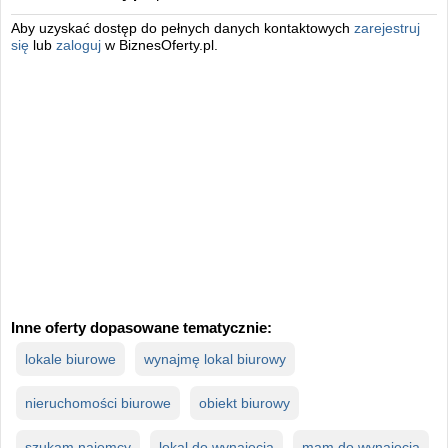
Aby uzyskać dostęp do pełnych danych kontaktowych
zarejestruj
się
lub
zaloguj
w BiznesOferty.pl.
Inne oferty dopasowane tematycznie:
lokale biurowe
wynajmę lokal biurowy
nieruchomości biurowe
obiekt biurowy
szukam najemcy
lokal do wynajęcia
mam do wynajęcia