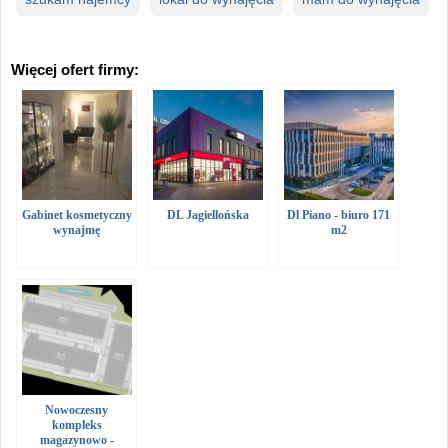
Więcej ofert firmy:
Gabinet kosmetyczny
DL Jagiellońska
Dl Piano - biuro 171
wynajmę
m2
Nowoczesny
kompleks
magazynowo -