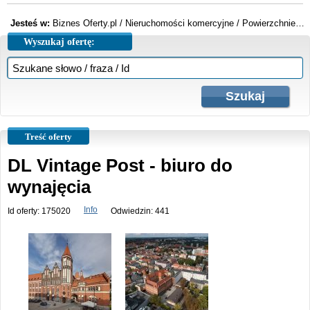
Jesteś w:
Biznes Oferty.pl
/
Nieruchomości komercyjne
/
Powierzchnie biurowe
Wyszukaj ofertę:
Treść oferty
DL Vintage Post - biuro do
wynajęcia
Info
Id oferty: 175020
Odwiedzin: 441