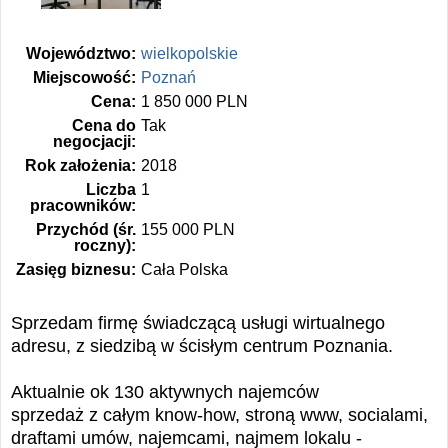
Województwo:
wielkopolskie
Miejscowość:
Poznań
Cena:
1 850 000 PLN
Cena do
Tak
negocjacji:
Rok założenia:
2018
Liczba
1
pracowników:
Przychód (śr.
155 000 PLN
roczny):
Zasięg biznesu:
Cała Polska
Sprzedam firmę świadczącą usługi wirtualnego
adresu, z siedzibą w ścisłym centrum Poznania.
Aktualnie ok 130 aktywnych najemców
sprzedaż z całym know-how, stroną www, socialami,
draftami umów, najemcami, najmem lokalu -