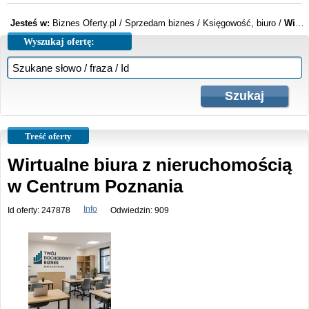
Jesteś w:
Biznes Oferty.pl
/
Sprzedam biznes
/
Księgowość, biuro
/
Wirtualne biura z nieruchomością w Centrum Poznania
Wyszukaj ofertę:
Treść oferty
Wirtualne biura z nieruchomością
w Centrum Poznania
Info
Id oferty: 247878
Odwiedzin: 909