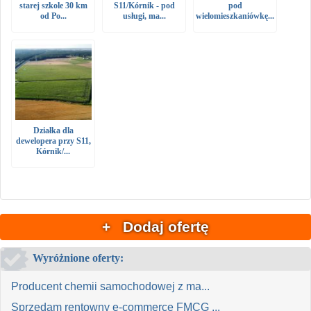
starej szkole 30 km
S11/Kórnik - pod
pod
od Po...
usługi, ma...
wielomieszkaniówkę...
Działka dla
dewelopera przy S11,
Kórnik/...
+ Dodaj ofertę
Wyróżnione oferty:
Producent chemii samochodowej z ma...
Sprzedam rentowny e-commerce FMCG ...