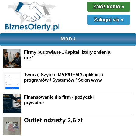
Załóż konto
»
Zaloguj się
»
Menu
Firmy budowlane „Kapitał, który zmienia
grę”
Tworzę Szybko MVP/DEMA aplikacji /
programów / Systemów / Stron www
Finansowanie dla firm - pożyczki
prywatne
Outlet odzieży 2,6 zł