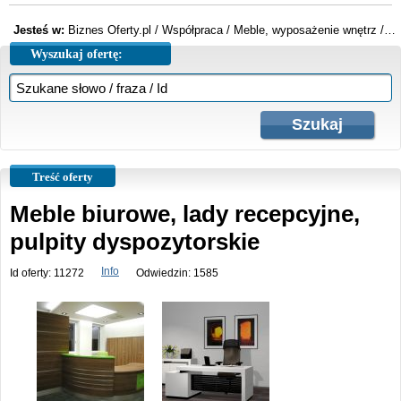
Jesteś w:
Biznes Oferty.pl
/
Współpraca
/
Meble, wyposażenie wnętrz
/
Me
Wyszukaj ofertę:
Treść oferty
Meble biurowe, lady recepcyjne,
pulpity dyspozytorskie
Info
Id oferty: 11272
Odwiedzin: 1585