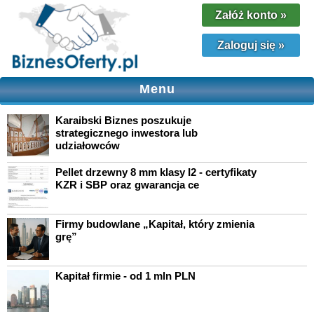
Załóż konto
»
Zaloguj się
»
Menu
Karaibski Biznes poszukuje
strategicznego inwestora lub
udziałowców
Pellet drzewny 8 mm klasy I2 - certyfikaty
KZR i SBP oraz gwarancja ce
Firmy budowlane „Kapitał, który zmienia
grę”
Kapitał firmie - od 1 mln PLN