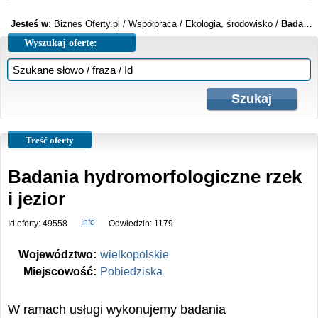
Jesteś w:
Biznes Oferty.pl
/
Współpraca
/
Ekologia, środowisko
/
Badania hydromorfologiczne rzek i jezior
Wyszukaj ofertę:
Treść oferty
Badania hydromorfologiczne rzek
i jezior
Info
Id oferty: 49558
Odwiedzin: 1179
Województwo:
wielkopolskie
Miejscowość:
Pobiedziska
W ramach usługi wykonujemy badania