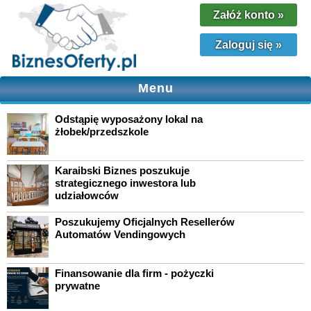
Załóż konto
»
Zaloguj się
»
Menu
Odstąpię wyposażony lokal na
żłobek/przedszkole
Karaibski Biznes poszukuje
strategicznego inwestora lub
udziałowców
Poszukujemy Oficjalnych Resellerów
Automatów Vendingowych
Finansowanie dla firm - pożyczki
prywatne