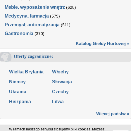
Meble, wyposażenie wnętrz
(628)
Medycyna, farmacja
(579)
Przemysł, automatyzacja
(511)
Gastronomia
(370)
Katalog Giełdy Hurtowej »
Oferty zagraniczne:
Wielka Brytania
Włochy
Niemcy
Słowacja
Ukraina
Czechy
Hiszpania
Litwa
Więcej państw »
W ramach naszego serwisu stosujemy pliki cookies. Możesz
Blog
|
Pomoc
|
Cennik
|
Kontakt
|
Regulamin