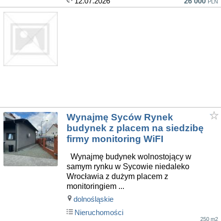
12.07.2026
26 000
PLN
Wynajmę Syców Rynek
budynek z placem na siedzibę
firmy monitoring WiFI
Wynajmę budynek wolnostojący w
samym rynku w Sycowie niedaleko
Wrocławia z dużym placem z
monitoringiem ...
dolnośląskie
Nieruchomości
250 m2