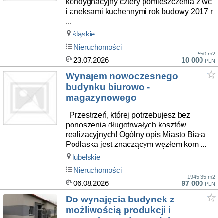
kondygnacyjny cztery pomieszczenia z wc
i aneksami kuchennymi rok budowy 2017 r
...
śląskie
Nieruchomości
550 m2
23.07.2026
10 000
PLN
Wynajem nowoczesnego
budynku biurowo -
magazynowego
Przestrzeń, której potrzebujesz bez
ponoszenia długotrwałych kosztów
realizacyjnych! Ogólny opis Miasto Biała
Podlaska jest znaczącym węzłem kom ...
lubelskie
Nieruchomości
1945,35 m2
06.08.2026
97 000
PLN
Do wynajęcia budynek z
możliwością produkcji i