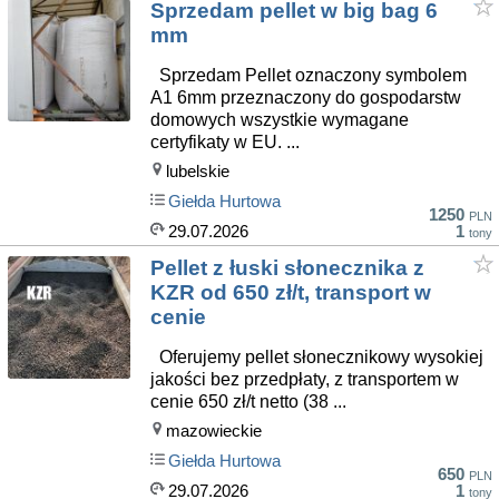
Sprzedam pellet w big bag 6
mm
Sprzedam Pellet oznaczony symbolem
A1 6mm przeznaczony do gospodarstw
domowych wszystkie wymagane
certyfikaty w EU. ...
lubelskie
Giełda Hurtowa
1250
PLN
29.07.2026
1
tony
Pellet z łuski słonecznika z
KZR od 650 zł/t, transport w
cenie
Oferujemy pellet słonecznikowy wysokiej
jakości bez przedpłaty, z transportem w
cenie 650 zł/t netto (38 ...
mazowieckie
Giełda Hurtowa
650
PLN
29.07.2026
1
tony