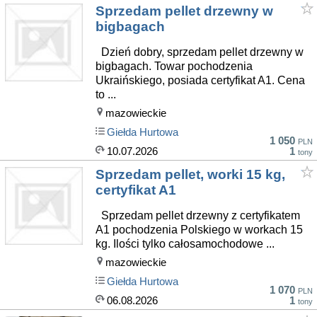
Sprzedam pellet drzewny w
bigbagach
Dzień dobry, sprzedam pellet drzewny w
bigbagach. Towar pochodzenia
Ukraińskiego, posiada certyfikat A1. Cena
to ...
mazowieckie
Giełda Hurtowa
1 050
PLN
10.07.2026
1
tony
Sprzedam pellet, worki 15 kg,
certyfikat A1
Sprzedam pellet drzewny z certyfikatem
A1 pochodzenia Polskiego w workach 15
kg. Ilości tylko całosamochodowe ...
mazowieckie
Giełda Hurtowa
1 070
PLN
06.08.2026
1
tony