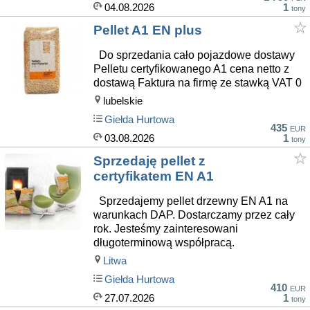
04.08.2026
1
tony
Pellet A1 EN plus
Do sprzedania cało pojazdowe dostawy
Pelletu certyfikowanego A1 cena netto z
dostawą Faktura na firmę ze stawką VAT 0
lubelskie
Giełda Hurtowa
435
EUR
03.08.2026
1
tony
Sprzedaję pellet z
certyfikatem EN A1
Sprzedajemy pellet drzewny EN A1 na
warunkach DAP. Dostarczamy przez cały
rok. Jesteśmy zainteresowani
długoterminową współpracą.
Litwa
Giełda Hurtowa
410
EUR
27.07.2026
1
tony