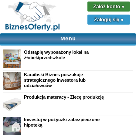
Załóż konto
»
Zaloguj się
»
Menu
Odstąpię wyposażony lokal na
żłobek/przedszkole
Karaibski Biznes poszukuje
strategicznego inwestora lub
udziałowców
Produkcja materacy - Zlecę produkcję
Inwestuj w pożyczki zabezpieczone
hipoteką