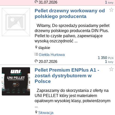
31.07.2026
1
tony
Pellet drzewny workowany od
polskiego producenta
Witamy, Do sprzedaży posiadamy pellet
drzewny polskiego producenta DIN Plus.
Pellet to czyste paliwo, zapewniające
wysoką oszczędność ...
śląskie
Giełda Hurtowa
1 350
PLN
20.07.2026
1
tony
Pellet Premium ENPlus A1 -
zostań dystrybutorem w
Polsce
Zapraszamy do skorzystania z oferty na
UNI PELLET który jest materiałem
opałowym wysokiej klasy, potwierdzonym
...
Słowacja