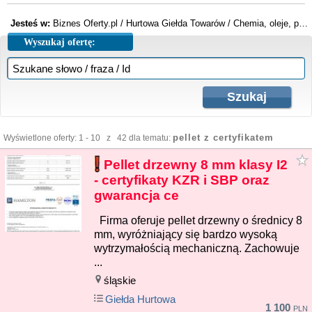
Jesteś w:
Biznes Oferty.pl
/
Hurtowa Giełda Towarów
/
Chemia, oleje, paliwa
Wyszukaj ofertę:
pellet z certyfikatem
Wyświetlone oferty: 1 - 10 z 42 dla tematu:
Pellet drzewny 8 mm klasy I2
- certyfikaty KZR i SBP oraz
gwarancja ce
Firma oferuje pellet drzewny o średnicy 8
mm, wyróżniający się bardzo wysoką
wytrzymałością mechaniczną. Zachowuje
...
śląskie
Giełda Hurtowa
1 100
PLN