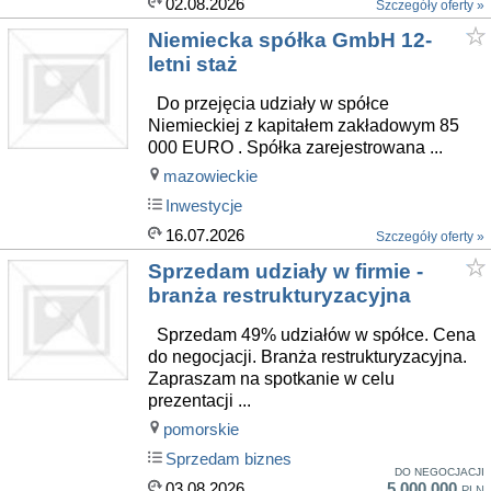
02.08.2026
Szczegóły oferty »
Niemiecka spółka GmbH 12-
letni staż
Do przejęcia udziały w spółce
Niemieckiej z kapitałem zakładowym 85
000 EURO . Spółka zarejestrowana ...
mazowieckie
Inwestycje
16.07.2026
Szczegóły oferty »
Sprzedam udziały w firmie -
branża restrukturyzacyjna
Sprzedam 49% udziałów w spółce. Cena
do negocjacji. Branża restrukturyzacyjna.
Zapraszam na spotkanie w celu
prezentacji ...
pomorskie
Sprzedam biznes
DO NEGOCJACJI
03.08.2026
5 000 000
PLN