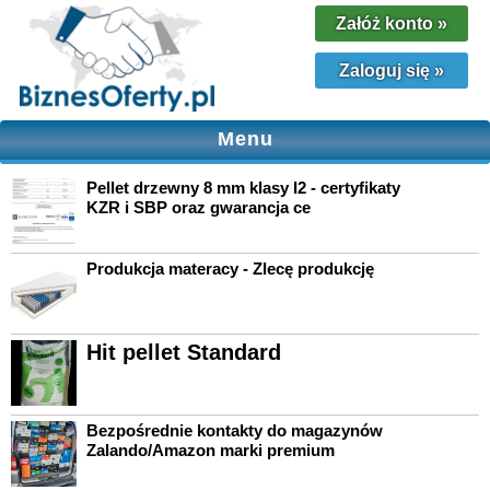
Załóż konto
»
Zaloguj się
»
Menu
Pellet drzewny 8 mm klasy I2 - certyfikaty
KZR i SBP oraz gwarancja ce
Produkcja materacy - Zlecę produkcję
Hit pellet Standard
Bezpośrednie kontakty do magazynów
Zalando/Amazon marki premium