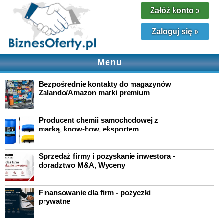
Załóż konto
»
Zaloguj się
»
Menu
Bezpośrednie kontakty do magazynów
Zalando/Amazon marki premium
Producent chemii samochodowej z
marką, know-how, eksportem
Sprzedaż firmy i pozyskanie inwestora -
doradztwo M&A, Wyceny
Finansowanie dla firm - pożyczki
prywatne