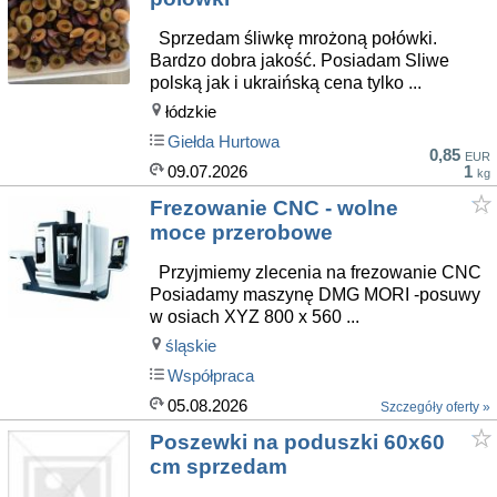
Sprzedam śliwkę mrożoną połówki.
Bardzo dobra jakość. Posiadam Sliwe
polską jak i ukraińską cena tylko ...
łódzkie
Giełda Hurtowa
0,85
EUR
09.07.2026
1
kg
Frezowanie CNC - wolne
moce przerobowe
Przyjmiemy zlecenia na frezowanie CNC
Posiadamy maszynę DMG MORI -posuwy
w osiach XYZ 800 x 560 ...
śląskie
Współpraca
05.08.2026
Szczegóły oferty »
Poszewki na poduszki 60x60
cm sprzedam