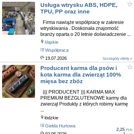
Usługa wtrysku ABS, HDPE,
TPU, PP oraz inne
Firma nawiąże współpracę w zakresie
wtryskiwania . Doskonała znajomość
branży oparta o 20 letnie doświadczenie ...
śląskie
Współpraca
19.07.2026
Szczegóły oferty »
Producent karma dla psów i
kota karma dla zwierząt 100%
mięsa bez zbóz
((( PRODUCENT ))) KARMA MAX
PREMIUM BEZGLUTENOWE karmy dla
zwierząt Produkty z których robimy karmę
...
łódzkie
Giełda Hurtowa
2,25
PLN
02.06.2026
1